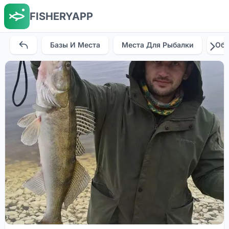
FISHERYAPP
Базы И Места
Места Для Рыбалки
Об