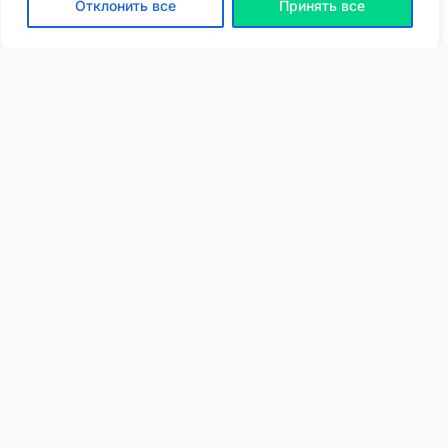
Отклонить все
Принять все
ВХОД | РЕГИСТРАЦИЯ
NEW
NEW
Моя карта
Люди
Топ
Чарт
NEW
NEW
Барахолка
Чат
Статьи
Погода
VIP
Глубины