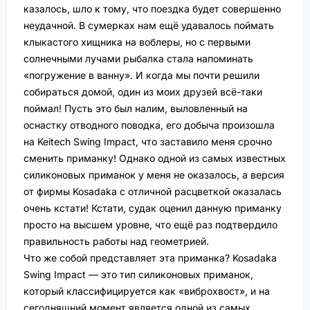
казалось, шло к тому, что поездка будет совершенно
неудачной. В сумерках нам ещё удавалось поймать
клыкастого хищника на воблеры, но с первыми
солнечными лучами рыбалка стала напоминать
«погружение в ванну». И когда мы почти решили
собираться домой, один из моих друзей всё-таки
поймал! Пусть это был налим, выловленный на
оснастку отводного поводка, его добыча произошла
на Keitech Swing Impact, что заставило меня срочно
сменить приманку! Однако одной из самых известных
силиконовых приманок у меня не оказалось, а версия
от фирмы Kosadaka с отличной расцветкой оказалась
очень кстати! Кстати, судак оценил данную приманку
просто на высшем уровне, что ещё раз подтвердило
правильность работы над геометрией.
Что же собой представляет эта приманка? Kosadaka
Swing Impact — это тип силиконовых приманок,
который классифицируется как «виброхвост», и на
сегодняшний момент является одной из самых