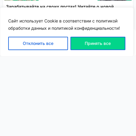
Зарабатывайте на своих постах! Читайте о новой
функции монетизации контента!
Сайт использует Cookie в соответствии с политикой
.
Спонсировано
обработки данных и политикой конфиденциальности!
Отклонить все
Принять все
ВХОД | РЕГИСТРАЦИЯ
NEW
NEW
Моя карта
Люди
Топ
Чарт
NEW
NEW
Барахолка
Чат
Статьи
Погода