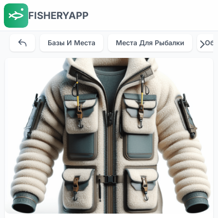
FISHERYAPP
Базы И Места
Места Для Рыбалки
Об