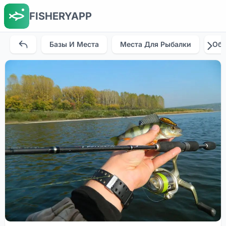
FISHERYAPP
Базы И Места
Места Для Рыбалки
Об