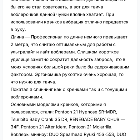
бы его не стал советовать, а вот для твича
воблерочков данной чуйки вполне хватает. При
использовании крэнков вибрация отлично передается
в руку.
Длина — Профессионал по длине немного превышает
2 метра, что считаю оптимальным для работы с
ультралайт и лайт воблерами. Слишком короткое
удилище заметно сократит дальность заброса, что в
моих условиях большой реки было бы сдерживающим
фактором. Эргономика рукоятки очень хорошая, то
что нужно для твича.
Покатал я спиннинг как с кренками так и с тонущими
воблерочками.
Основными моделями кренков, которыми я
пользовался, стали: Pontoon 21 Hypnose SR-MDR,
Tsuribito Baby Crank 35 DR, RENEGADE BABY CHUB —
34F, Pontoon 21 Alter Idem, Pontoon 21 Mojarrilla.
Воблеры минноу: DUO Spearhead Ryuki 45S-55S, DUO