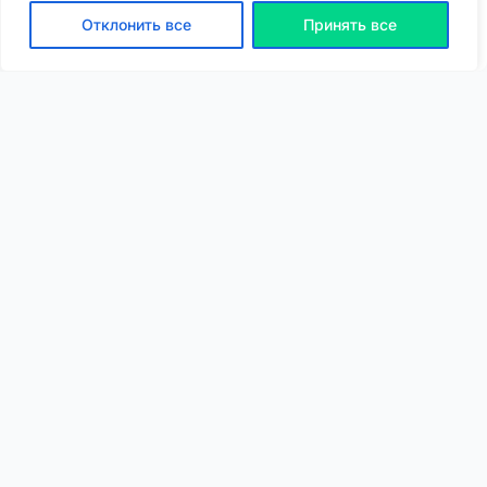
Отклонить все
Принять все
ВХОД | РЕГИСТРАЦИЯ
NEW
NEW
Моя карта
Люди
Топ
Чарт
NEW
NEW
Барахолка
Чат
Статьи
Погода
VIP
Глубины