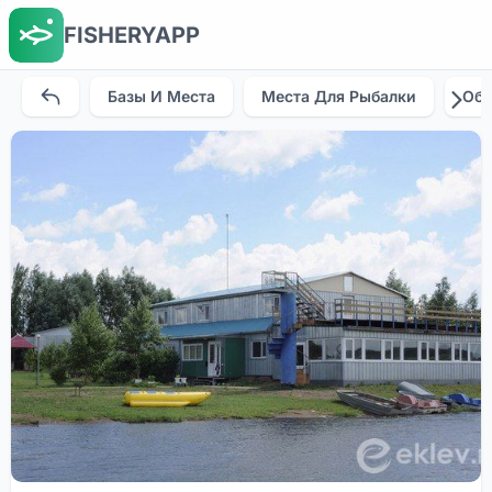
FISHERYAPP
Базы И Места
Места Для Рыбалки
Об