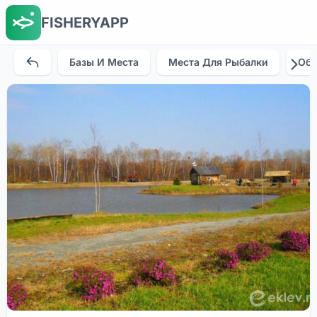
FISHERYAPP
Базы И Места
Места Для Рыбалки
Об