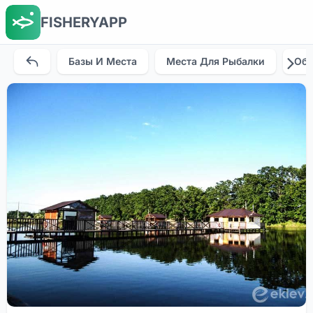
FISHERYAPP
Базы И Места
Места Для Рыбалки
Об