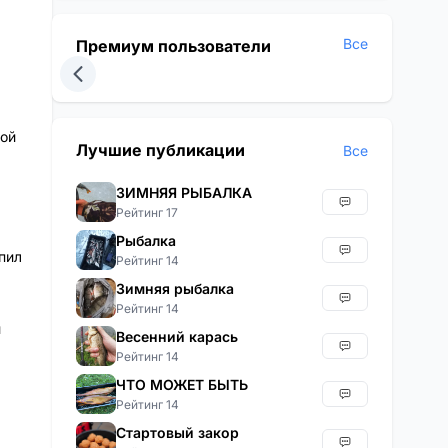
Все
Премиум пользователи
ной
Лучшие публикации
Все
ЗИМНЯЯ РЫБАЛКА
Рейтинг 17
Рыбалка
пил
Рейтинг 14
Зимняя рыбалка
Рейтинг 14
й
Весенний карась
Рейтинг 14
ЧТО МОЖЕТ БЫТЬ
Рейтинг 14
Стартовый закор