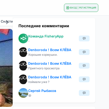
ВХОД | РЕГИСТРАЦИЯ
 Снасти
Общие
Приманки И Наживки
Сезонна
Последние комментарии
Команда FisheryApp
-
Denboroda ! Всем КЛЁВА
Хорошие кормушки.
Denboroda ! Всем КЛЁВА
Приятного просмотра
Denboroda ! Всем КЛЁВА
поймали уже ?
Сергей Рыбаков
🤩