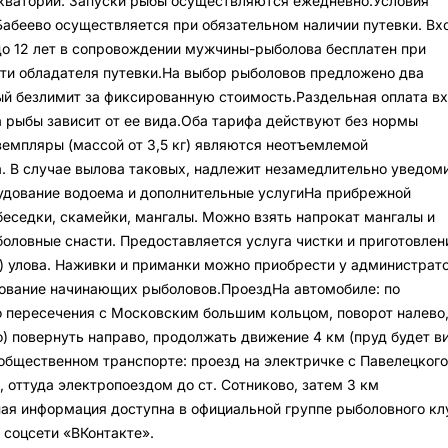
акватории. Запуски рыбы осуществляются ежедневно.Условия
абеево осуществляется при обязательном наличии путевки. Вх
до 12 лет в сопровождении мужчины-рыболова бесплатен при
сти обладателя путевки.На выбор рыболовов предложено два
й безлимит за фиксированную стоимость.Раздельная оплата в
на рыбы зависит от ее вида.Оба тарифа действуют без нормы
емпляры (массой от 3,5 кг) являются неотъемлемой
. В случае вылова таковых, надлежит незамедлительно уведом
дование водоема и дополнительные услугиНа прибрежной
еседки, скамейки, мангалы. Можно взять напрокат мангалы и
боловные снасти. Предоставляется услуга чистки и приготовлен
я) улова. Наживки и приманки можно приобрести у администрато
ование начинающих рыболовов.ПроездНа автомобиле: по
 пересечения с Московским большим кольцом, поворот налево
о) повернуть направо, продолжать движение 4 км (пруд будет в
 общественном транспорте: проезд на электричке с Павелецкого
, оттуда электропоездом до ст. Сотниково, затем 3 км
я информация доступна в официальной группе рыболовного кл
 соцсети «ВКонтакте».