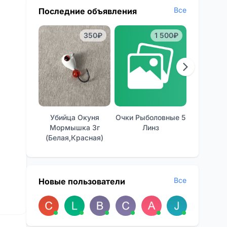
Все
Последние объявления
350₽
1 500₽
Убийца Окуня
Очки Рыболовные 5
Отличные
Мормышка 3г
Линз
Фон
(белая,красная)
Все
Новые пользователи