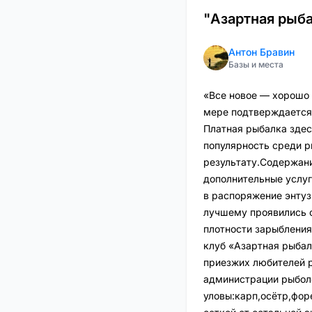
"Азартная рыба
Антон Бравин
Базы и места
«Все новое — хорошо 
мере подтверждается 
Платная рыбалка здес
популярность среди р
результату.Содержани
дополнительные услуг
в распоряжение энтуз
лучшему проявились о
плотности зарыбления
клуб «Азартная рыба
приезжих любителей 
администрации рыболо
уловы:карп,осётр,фор