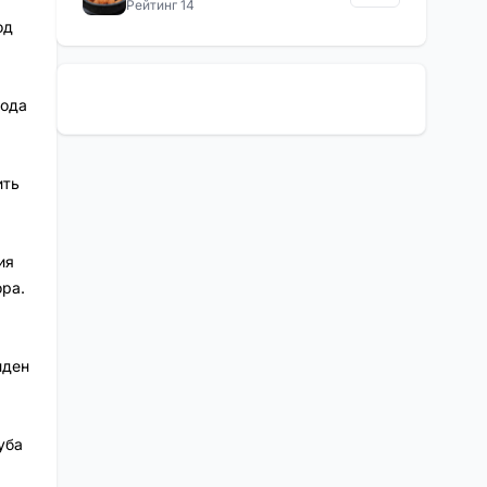
Рейтинг 14
од
хода
ить
ия
ра.
,
иден
уба