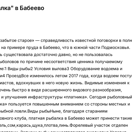
лка" в Бабеево
забытое старое» — справедливость известной поговорки в пол
на примере пруда в Бабеево, что в южной части Подмосковья.
ь существовала достаточно давно, но не пользовалась
ыболовов по причине несоответствия ценника получаемому
е:1 Виды рыбы2 Условия вылова3 Оборудование водоема и
и4 ПроездВсе изменилось летом 2017 года, когда водоем посту
иастов, вдохнувших в него новую жизнь. Видимые изменения к
чень быстро в виде расширенного видового разнообразия,
 и улучшения инфраструктуры «платника». Сегодня рыболовны
лка» пользуется повышенным вниманием со стороны местных и
рыбной ловли.Виды рыбыНыне, благодаря стараниям
вного клуба, платная рыбалка в Бабеево может принести такие
ель,сом,карась,щука,плотва,линь.Форелевый участок отделен