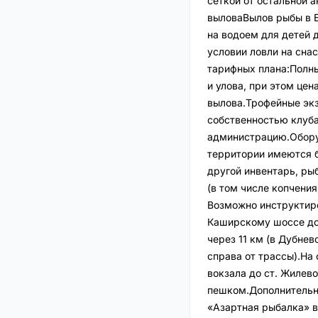
сеткой от остальной 
выловаВылов рыбы в Б
на водоем для детей 
условии ловли на сна
тарифных плана:Полны
и улова, при этом це
вылова.Трофейные экз
собственностью клуба
администрацию.Обору
территории имеются б
другой инвентарь, ры
(в том числе копчени
Возможно инструктир
Каширскому шоссе до
через 11 км (в Дубнев
справа от трассы).На
вокзала до ст. Жилево
пешком.Дополнительна
«Азартная рыбалка» в