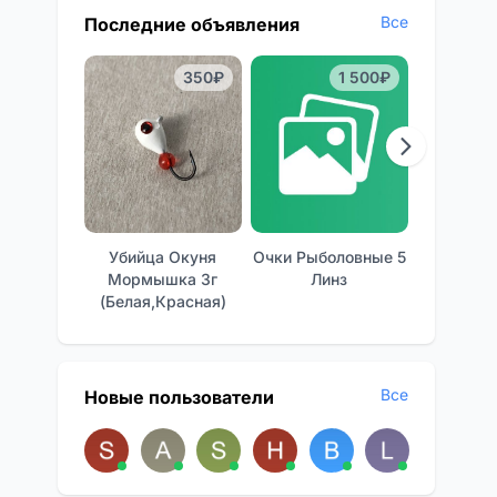
Все
Последние объявления
350₽
1 500₽
Убийца Окуня
Очки Рыболовные 5
Отличные
Мормышка 3г
Линз
Фон
(белая,красная)
Все
Новые пользователи