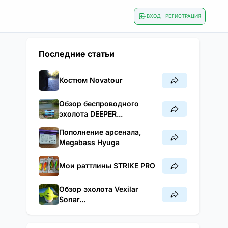
ВХОД | РЕГИСТРАЦИЯ
Последние статьи
Костюм Novatour
Обзор беспроводного
эхолота DEEPER...
Пополнение арсенала,
Megabass Hyuga
Мои раттлины STRIKE PRO
Обзор эхолота Vexilar
Sonar...