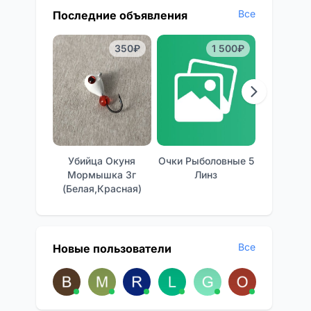
Все
Последние объявления
350₽
1 500₽
Убийца Окуня
Очки Рыболовные 5
Отличные
Мормышка 3г
Линз
Фон
(белая,красная)
Все
Новые пользователи