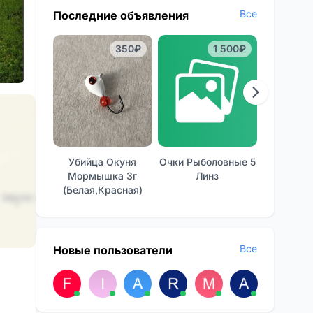
Все
Последние объявления
350₽
1 500₽
Убийца Окуня
Очки Рыболовные 5
Отличные
Мормышка 3г
Линз
Фон
(белая,красная)
Все
Новые пользователи