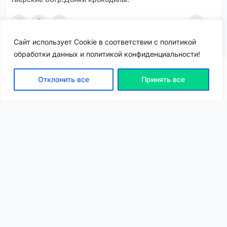
9
0
468
Сайт использует Cookie в соответствии с политикой
обработки данных и политикой конфиденциальности!
Отклонить все
Принять все
ВХОД | РЕГИСТРАЦИЯ
NEW
NEW
Моя карта
Люди
Топ
Чарт
NEW
NEW
Барахолка
Чат
Статьи
Погода