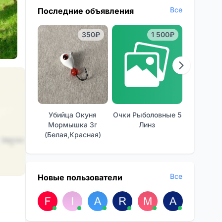
Все
Последние объявления
350₽
1 500₽
Убийца Окуня
Очки Рыболовные 5
Отличные
Мормышка 3г
Линз
Фон
(белая,красная)
Все
Новые пользователи