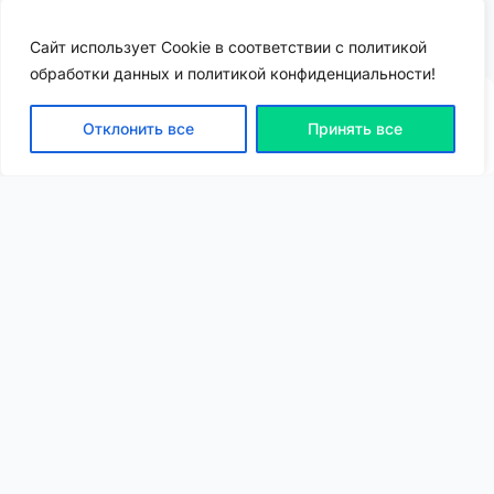
5
0
3,3k
Сайт использует Cookie в соответствии с политикой
обработки данных и политикой конфиденциальности!
Отклонить все
Принять все
ВХОД | РЕГИСТРАЦИЯ
NEW
NEW
Моя карта
Люди
Топ
Чарт
NEW
NEW
Барахолка
Чат
Статьи
Погода
VIP