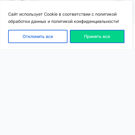
1
0
1,1k
Сайт использует Cookie в соответствии с политикой
обработки данных и политикой конфиденциальности!
Отклонить все
Принять все
ВХОД | РЕГИСТРАЦИЯ
NEW
NEW
Моя карта
Люди
Топ
Чарт
NEW
NEW
Барахолка
Чат
Статьи
Погода
VIP