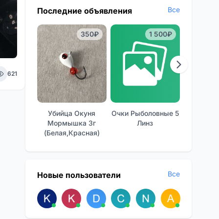
Все
Последние объявления
350₽
1 500₽
621
Убийца Окуня
Очки Рыболовные 5
Отличные
Мормышка 3г
Линз
Фон
(белая,красная)
Все
Новые пользователи