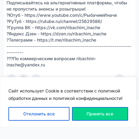
Подписывайтесь на альтернативные платформы, чтобы
не пропустить анонсы и розыгрыши!
?Ютуб - https://www.youtube.com/c/РыбачимИначе
?РуТуб - https://rutube.ru/channel/25629586/
?Группа ВК - https://vk.com/ribachim_inache
?Яндекс Дзен - https://dzen.ru/ribachim_inache
?Телеграмм - https://t.me/ribachim_inache
-------------------------------------------------------------------
---------
???По коммерческим вопросам ribachim-
inache@yandex.ru
5
0
5,9k
Сайт использует Cookie в соответствии с политикой
обработки данных и политикой конфиденциальности!
Отклонить все
Принять все
ВХОД | РЕГИСТРАЦИЯ