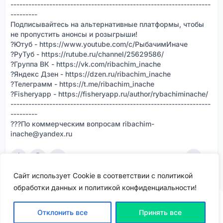
-------------------------------------------------------------------
---------
Подписывайтесь на альтернативные платформы, чтобы
не пропустить анонсы и розыгрыши!
?Ютуб - https://www.youtube.com/c/РыбачимИначе
?РуТуб - https://rutube.ru/channel/25629586/
?Группа ВК - https://vk.com/ribachim_inache
?Яндекс Дзен - https://dzen.ru/ribachim_inache
?Телеграмм - https://t.me/ribachim_inache
?Fisheryapp - https://fisheryapp.ru/author/rybachiminache/
-------------------------------------------------------------------
---------
???По коммерческим вопросам ribachim-
inache@yandex.ru
5
0
5,1k
Сайт использует Cookie в соответствии с политикой
обработки данных и политикой конфиденциальности!
Отклонить все
Принять все
ВХОД | РЕГИСТРАЦИЯ