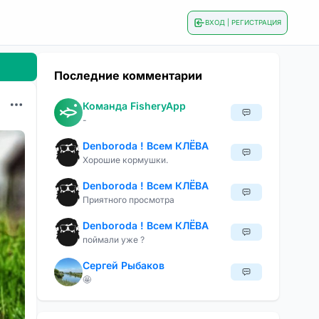
ВХОД | РЕГИСТРАЦИЯ
Последние комментарии
Команда FisheryApp
-
Denboroda ! Всем КЛЁВА
Хорошие кормушки.
Denboroda ! Всем КЛЁВА
Приятного просмотра
Denboroda ! Всем КЛЁВА
поймали уже ?
Сергей Рыбаков
🤩