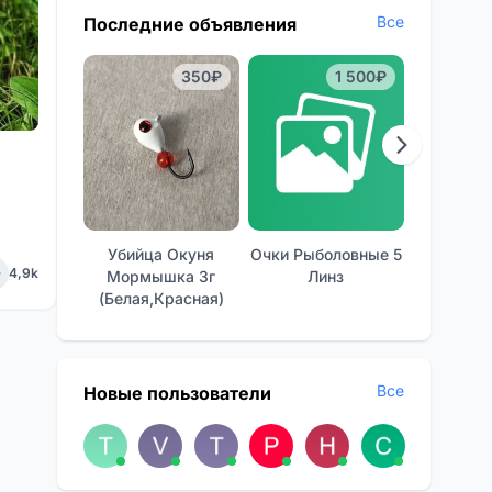
Все
Последние объявления
350₽
1 500₽
Убийца Окуня
Очки Рыболовные 5
Отличные
4,9k
Мормышка 3г
Линз
Фон
(белая,красная)
Все
Новые пользователи