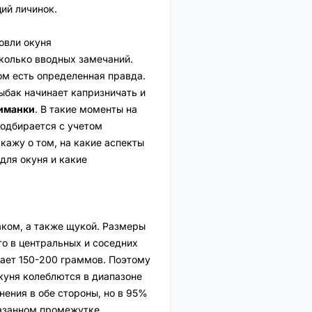
ий личинок.
овли окуня
сколько вводных замечаний.
ом есть определенная правда.
ыбак начинает капризничать и
иманки
. В такие моменты на
одбирается с учетом
кажу о том, на какие аспекты
для окуня и какие
аком, а также щукой. Размеры
то в центральных и соседних
ает 150-200 граммов. Поэтому
куня колеблются в диапазоне
ения в обе стороны, но в 95%
казанном промежутке.