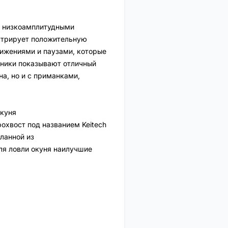
 с низкоамплитудными
стрирует положительную
ижениями и паузами, которые
хники показывают отличный
на, но и с приманками,
окуня
охвост под названием Keitech
еланной из
ля ловли окуня наилучшие