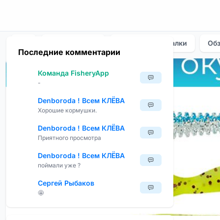
Базы И Места
Места Для Рыбалки
Об
Последние комментарии
Команда FisheryApp
-
Denboroda ! Всем КЛЁВА
Хорошие кормушки.
Denboroda ! Всем КЛЁВА
Приятного просмотра
Denboroda ! Всем КЛЁВА
поймали уже ?
Сергей Рыбаков
🤩