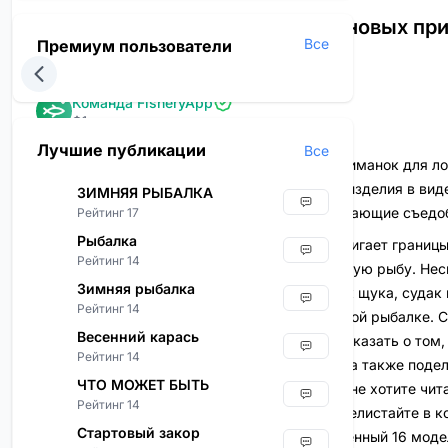
10 самых эффективных силиконовых при
Все
Премиум пользователи
окуня
Команда FisheryApp
Ф1
Лучшие публикации
Все
ТОП-16 самых эффективных силиконовых приманок для ло
рейтинг вошли универсальные силиконовые изделия в виде
ЗИМНЯЯ РЫБАЛКА
слагов, рачков и имитаций насекомых, обладающие съед
Рейтинг 17
Рыбалка
Ультралайтовая снасть действительно раздвигает границ
Рейтинг 14
охотиться не только на хищников, но и на белую рыбу. Нес
Зимняя рыбалка
традиционных хищников водоемов, таких как щука, судак 
Рейтинг 14
востребованным направлением в спиннинговой рыбалке. С
Весенний карась
нашего интернет-магазина я собираюсь рассказать о том,
Рейтинг 14
приманки для ловли полосатого разбойника, а также поде
ЧТО МОЖЕТ БЫТЬ
особенностями окуневого силикона. Если вы не хотите чит
Рейтинг 14
особенно полезной для новичков, просто перелистайте в к
Стартовый закор
лучших резинок для ловли окуня, представленный 16 мод