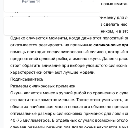
Рейтинг 14
твистеров и виброхвостов до слагов и силиконовых имитац
Подписывайтесь!
Как подобрать эффективную силиконовую приманку для л
Прежде чем приступить к теме, позволю себе сделать не
Окунь считается весьма неприхотливым хищником, и в эт
Однако случаются моменты, когда даже этот полосатый р
отказывается реагировать на привычные
силиконовые пр
помощь приходит специализированный силикон, который п
предпочтений целевой рыбы, а именно окуня. Далее я расс
стоит обратить внимание при выборе уловистого силикона 
характеристики отличают лучшие модели.
Подписывайтесь!
Размеры силиконовых приманок
Окунь является менее крупной рыбой по сравнению с суд
его пасти тоже заметно меньше. Также стоит учитывать, ч
областях наибольшая масса полосатого обычно не превыш
оптимальные размеры силиконовых приманок для ловли о
40-75 миллиметров. В отдельных случаях возможны отклон
случаев размеры резинок для ловли окуня находятся в у