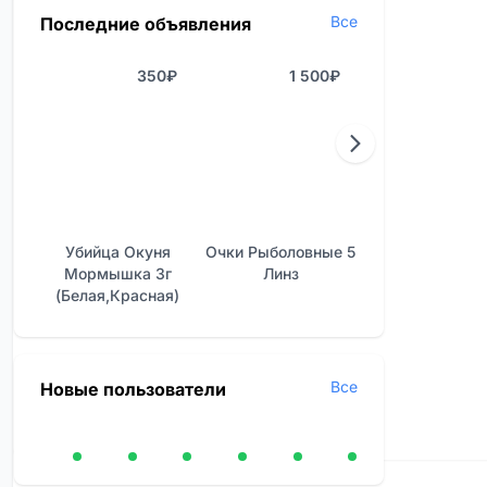
Все
Последние объявления
350₽
1 500₽
2 40
Убийца Окуня
Очки Рыболовные 5
Отличные Нало
Мормышка 3г
Линз
Фонари
(белая,красная)
Все
Новые пользователи